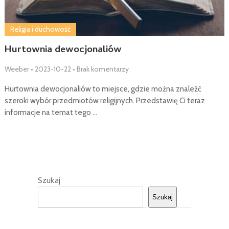
Religia i duchowość
Hurtownia dewocjonaliów
Weeber
•
2023-10-22
•
Brak komentarzy
Hurtownia dewocjonaliów to miejsce, gdzie można znaleźć
szeroki wybór przedmiotów religijnych. Przedstawię Ci teraz
informacje na temat tego …
Szukaj
Szukaj