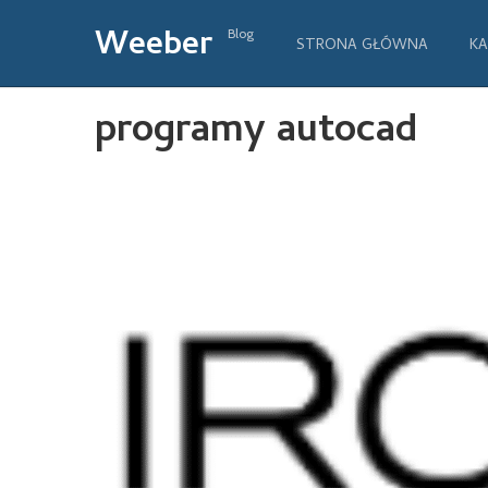
Weeber
Blog
STRONA GŁÓWNA
KA
programy autocad