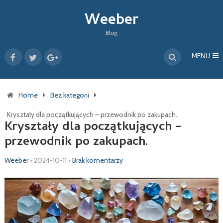
Weeber
Blog
MENU
Home
Bez kategorii
Kryształy dla początkujących – przewodnik po zakupach.
Kryształy dla początkujących –
przewodnik po zakupach.
Weeber
•
2024-10-11
•
Brak komentarzy