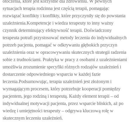
otoczenia, które jest korzystne dla zdrowieniu. W pewnych
sytuacjach terapia rodzinna jest częścią terapii, pomagając
rozwiązać konflikty i konflikty, które przyczyniły się do powstania
uzależnienia.
Kompetencje i wiedza terapeuty to inny ważny
czynnik determinujący efektywność terapii. Doświadczony
terapeuta potrafi przystosować metody leczenia do indywidualnych
potrzeb pacjenta, pomagać w odkrywaniu głębokich przyczyn
uzależnienia oraz w opracowywaniu skutecznych strategii radzenia
sobie z trudnościami. Praktyka w pracy z osobami z uzależnieniami
umożliwia zrozumienie specyfiki różnych rodzajów uzależnień i
dostarczenie odpowiedniego wsparcia w każdej fazie
leczenia.
Podsumowując, terapia uzależnień jest złożonym i
wymagającym procesem, który potrzebuje kooperacji pomiędzy
pacjentem, jego rodziną i terapeutą. Każdy element terapii – od
indywidualnej motywacji pacjenta, przez wsparcie bliskich, aż po
wiedzę i umiejętności terapeuty – odgrywa kluczową rolę w
skutecznym leczeniu uzależnień.